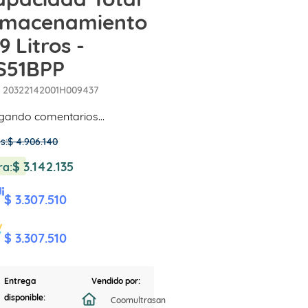
lmacenamiento
9 Litros -
S51BPP
:
20322142001H009437
gando comentarios…
s:
$
4
.
906
.
140
$
3
.
142
.
135
ra:
$ 3.307.510
$ 3.307.510
Entrega
Vendido por:
disponible:
Coomultrasan