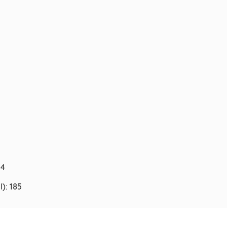
34
): 185