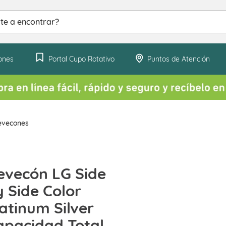
ntrar?
ones
Portal Cupo Rotativo
Puntos de Atención
evecones
evecón LG Side
y Side Color
atinum Silver
apacidad Total