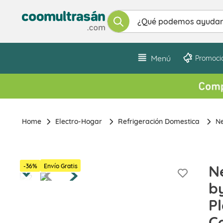
¿Qué podemos ayudarte a enco
Menú
Promoci
Electro-Hogar
Refrigeración Domestica
N
N
-
36
%
Envío Gratis
b
Pl
C