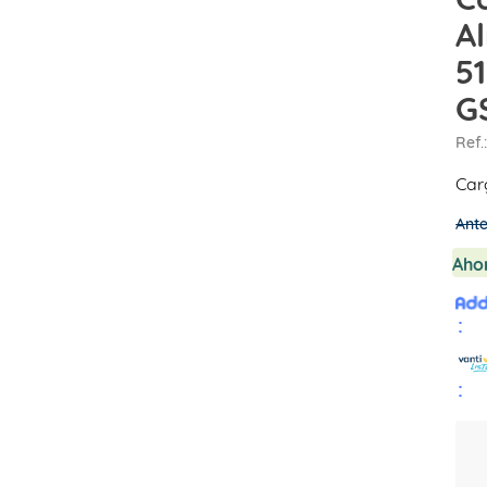
A
51
G
Ref.
Car
Ante
Aho
:
: