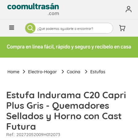
¿Qué podemos ayudarte a encontrar?
Electro-Hogar
Cocina
Estufas
Estufa Indurama C20 Capri
Plus Gris - Quemadores
Sellados y Horno con Cast
Futura
Ref.
:
20272052009H012073