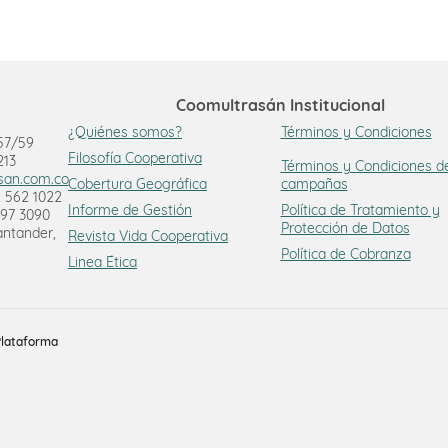
Coomultrasán Institucional
¿Quiénes somos?
Términos y Condiciones
 57/59
Filosofía Cooperativa
213
Términos y Condiciones d
asan.com.co
Cobertura Geográfica
campañas
 562 1022
Informe de Gestión
Política de Tratamiento y
97 3090
Protección de Datos
ntander,
Revista Vida Cooperativa
Política de Cobranza
Linea Ética
Plataforma