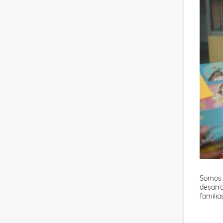
Somos u
desarro
familia