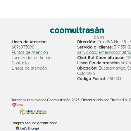
Línea de Atención
Dirección:
Cra. 35A No. 48 -
6076973090
Servicio al cliente:
317 331 0
Puntos de Atención
servicioalcliente@coomultr
Localizador de tiendas
Chat Bot Coomultrasán
312
Contacto
Línea fija de atención
607 6
Lineas de atención
Ubicación:
Bucaramanga, Sa
Colombia
Código Postal:
680003
Derechos reservados Coomultrasán 2025. Desarrollado por Titamedia l 
l
Compra segura garantizada