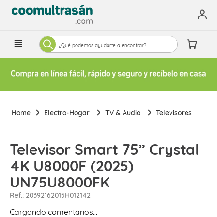
¿Qué podemos ayudarte a encontrar?
Electro-Hogar
TV & Audio
Televisores
Televisor Smart 75” Crystal
4K U8000F (2025)
UN75U8000FK
Ref.
:
20392162015H012142
Cargando comentarios…