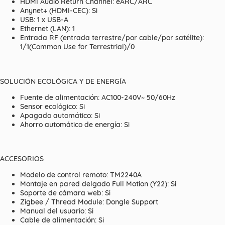
HDMI Audio Return Channel: eARC/ARC
Anynet+ (HDMI-CEC): Si
USB: 1 x USB-A
Ethernet (LAN): 1
Entrada RF (entrada terrestre/por cable/por satélite):
1/1(Common Use for Terrestrial)/0
SOLUCIÓN ECOLÓGICA Y DE ENERGÍA
Fuente de alimentación: AC100-240V~ 50/60Hz
Sensor ecológico: Si
Apagado automático: Si
Ahorro automático de energía: Si
ACCESORIOS
Modelo de control remoto: TM2240A
Montaje en pared delgado Full Motion (Y22): Si
Soporte de cámara web: Si
Zigbee / Thread Module: Dongle Support
Manual del usuario: Si
Cable de alimentación: Si