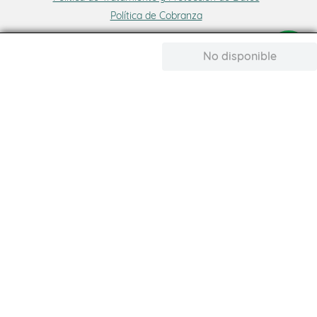
Política de Cobranza
No disponible
Medio de pago:
Síguenos
Derechos reservados Coomultrasán 2025. Desarrollado por TitaMedia l