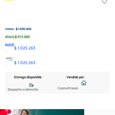
Antes:
$
1
.
035
.
000
Ahora:
$
974
.
000
$ 1.025.263
:
$ 1.025.263
:
Entrega disponible:
Vendido por:
Coomultrasan
Despacho a domicilio