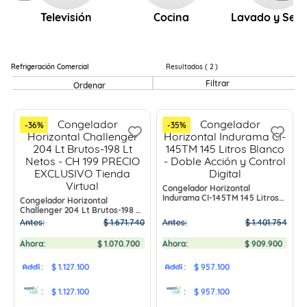
Televisión
Cocina
Lavado y Sec
Refrigeración Comercial
2
Filtrar
-
36
%
-
35
%
Congelador Horizontal
Indurama CI-145TM 145 Litros
Congelador Horizontal
Blanco - Doble Acción y Control
Challenger 204 Lt Brutos-198 Lt
Digital
Netos - CH 199 PRECIO
Antes:
$
1
.
671
.
740
Antes:
$
1
.
401
.
754
EXCLUSIVO Tienda Virtual
Ahora:
$
1
.
070
.
700
Ahora:
$
909
.
900
:
$ 1.127.100
:
$ 957.100
:
$ 1.127.100
:
$ 957.100