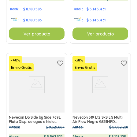
:
$ 8.180.583
:
$ 5.145.431
:
$ 8.180.583
:
$ 5.145.431
Ver producto
Ver producto
-
40
%
-
38
%
Envío Gratis
Envío Gratis
Nevecon LG Side by Side 769L
Nevecón 519 Lts SxS LG Multi
Plata Disp. de agua e hielo
Air Flow Negro GS51MPD
GS77SPP
AHBCCLM PRECIO EXCLUSIVO
Antes:
$
9
.
321
.
667
Antes:
$
5
.
052
.
281
Tienda Virtual
Ahora:
$
5
.
562
.
322
Ahora:
$
3
.
128
.
108