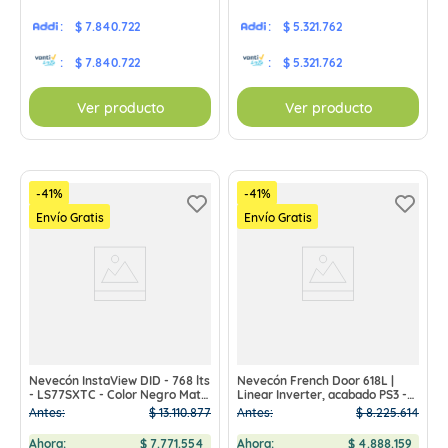
:
$ 7.840.722
:
$ 5.321.762
:
$ 7.840.722
:
$ 5.321.762
Ver producto
Ver producto
-
41
%
-
41
%
Envío Gratis
Envío Gratis
Nevecón InstaView DID - 768 lts
Nevecón French Door 618L |
- LS77SXTC - Color Negro Mate
Linear Inverter, acabado PS3 -
PRECIO EXCLUSIVO Tienda
LM22SGP PRECIO EXCLUSIVO
Antes:
$
13
.
110
.
877
Antes:
$
8
.
225
.
614
Virtual
Tienda Virtual
Ahora:
$
7
.
771
.
554
Ahora:
$
4
.
888
.
159