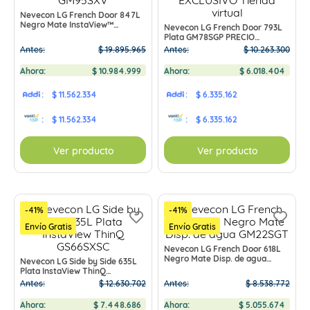
Nevecon LG French Door 847L
Negro Mate InstaView™
Nevecon LG French Door 793L
UVnano™ GM95SXV
Plata GM78SGP PRECIO
EXCLUSIVO Tienda virtual
Antes:
$
19
.
895
.
965
Antes:
$
10
.
263
.
300
Ahora:
$
10
.
984
.
999
Ahora:
$
6
.
018
.
404
:
$ 11.562.334
:
$ 6.335.162
:
$ 11.562.334
:
$ 6.335.162
Ver producto
Ver producto
-
41
%
-
41
%
Envío Gratis
Envío Gratis
Nevecon LG French Door 618L
Negro Mate Disp. de agua
Nevecon LG Side by Side 635L
GM22SGT
Plata InstaView ThinQ
GS66SXSC
Antes:
$
12
.
630
.
702
Antes:
$
8
.
538
.
772
Ahora:
$
7
.
448
.
686
Ahora:
$
5
.
055
.
674