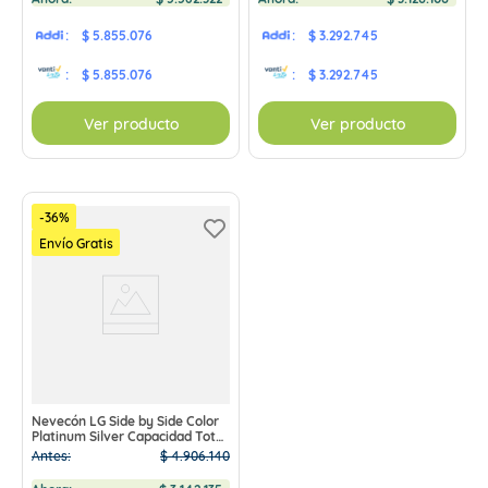
:
$ 5.855.076
:
$ 3.292.745
:
$ 5.855.076
:
$ 3.292.745
Ver producto
Ver producto
-
36
%
Envío Gratis
Nevecón LG Side by Side Color
Platinum Silver Capacidad Total
Almacenamiento 519 Litros -
Antes:
$
4
.
906
.
140
GS51BPP