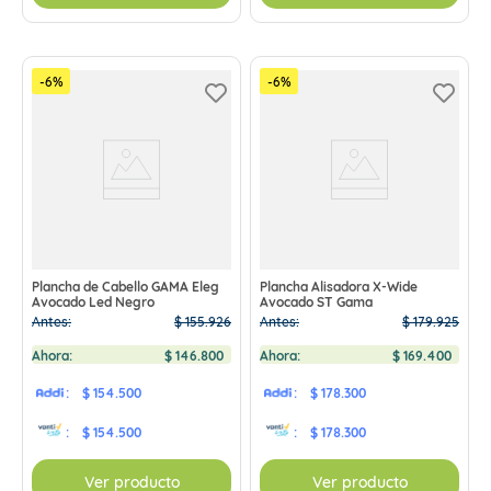
-
6
%
-
6
%
Plancha de Cabello GAMA Eleg
Plancha Alisadora X-Wide
Avocado Led Negro
Avocado ST Gama
Antes:
$
155
.
926
Antes:
$
179
.
925
Ahora:
$
146
.
800
Ahora:
$
169
.
400
:
$ 154.500
:
$ 178.300
:
$ 154.500
:
$ 178.300
Ver producto
Ver producto