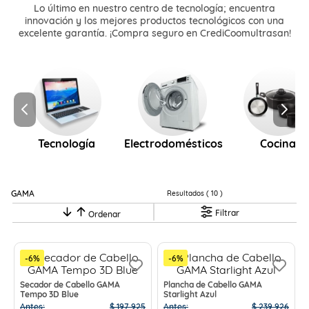
Lo último en nuestro centro de tecnología; encuentra
innovación y los mejores productos tecnológicos con una
excelente garantía. ¡Compra seguro en CrediCoomultrasan!
Tecnología
Electrodomésticos
Cocina
GAMA
10
Filtrar
-
6
%
-
6
%
Secador de Cabello GAMA
Plancha de Cabello GAMA
Tempo 3D Blue
Starlight Azul
Antes:
$
197
.
925
Antes:
$
239
.
926