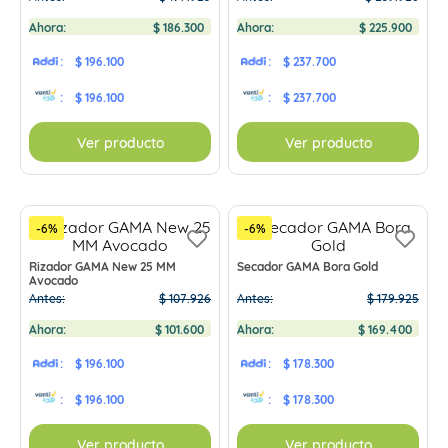
Ahora:
$
186
.
300
Ahora:
$
225
.
900
:
$ 196.100
:
$ 237.700
:
$ 196.100
:
$ 237.700
Ver producto
Ver producto
-
6
%
-
6
%
Rizador GAMA New 25 MM
Secador GAMA Bora Gold
Avocado
Antes:
$
107
.
926
Antes:
$
179
.
925
Ahora:
$
101
.
600
Ahora:
$
169
.
400
:
$ 196.100
:
$ 178.300
:
$ 196.100
:
$ 178.300
Ver producto
Ver producto