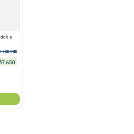
idable
2
.
380
.
000
37
.
650