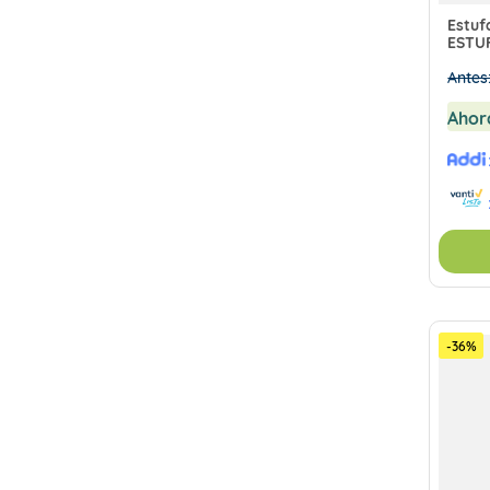
Estuf
ESTU
Antes
Ahor
-
36
%