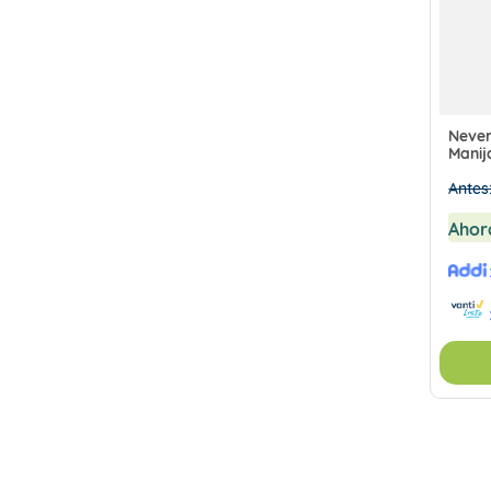
Never
Manij
NEV2
Antes
Ahor