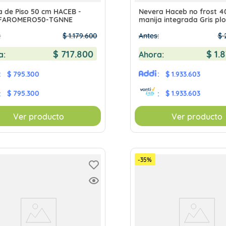
a de Piso 50 cm HACEB -
Nevera Haceb no frost 
FAROMERO50-TGNNE
manija integrada Gris pl
NEVALC404SEDAMIPLOM
:
$
1
.
179
.
600
Antes:
$
$
717
.
800
$
1
.
8
a:
Ahora:
:
$ 795.300
:
$ 1.933.603
$ 795.300
$ 1.933.603
:
:
Ver producto
Ver producto
-
35
%