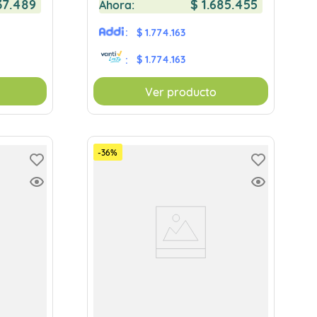
37
.
489
$
1
.
685
.
455
Ahora:
:
$ 1.774.163
$ 1.774.163
:
Ver producto
-
36
%