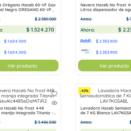
a Orégano Haceb 60-VF Gas
Nevera Haceb No frost 
ral Negro OREGANO 60-VF
Litros dispensador de ag
E
manija integrada Negro
:
$
2
.
380
.
000
Esmeralda inverter
Antes:
$
$
1
.
524
.
270
$
2
.
2
a:
Ahora:
:
$ 1.604.500
:
$ 2.353.900
$ 1.604.500
$ 2.353.900
:
:
Ver producto
Ver producto
-
40
%
a Haceb No frost 448
Lavadora Haceb Semiau
s manija integrada Titanio -
de 7 KG Blanca LAV7KGS
lc448SeDaMiTiR2
:
$
3
.
486
.
500
Antes: