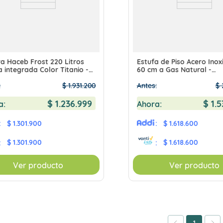
a Haceb Frost 220 Litros
Estufa de Piso Acero Inox
a integrada Color Titanio -
60 cm a Gas Natural -
20CETIR2
Oregano60VfGnpInox
:
$
1
.
931
.
200
Antes:
$
$
1
.
236
.
999
$
1
.
5
a:
Ahora:
:
$ 1.301.900
:
$ 1.618.600
$ 1.301.900
$ 1.618.600
:
:
Ver producto
Ver producto