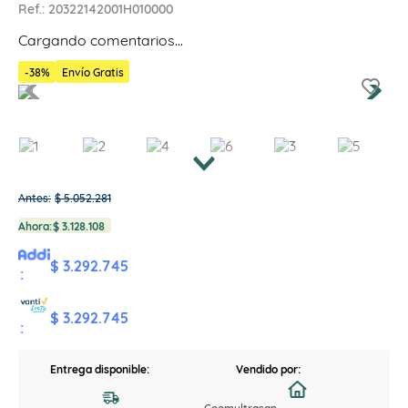
Ref.
:
20322142001H010000
Cargando comentarios…
-
38
%
Envío Gratis
Antes:
$
5
.
052
.
281
Ahora:
$
3
.
128
.
108
$ 3.292.745
:
$ 3.292.745
:
Entrega disponible:
Vendido por: